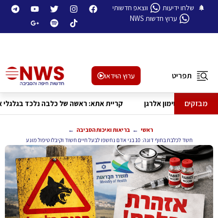
שלחו ידיעות
ווצאפ חדשותי
ערוץ חדשות NWS
תפריט
ערוץ הוידאו
מבזקים
 לביסקוויטים פתי בר בעקבות חוסר סימון אלרגן
קריית אתא: ראשה של
←
←
ראשי
בריאות ואיכות הסביבה
חשד לכלבת בחוף דוגה: 10 בני אדם נחשפו לבעל חיים חשוד וקיבלו טיפול מונע