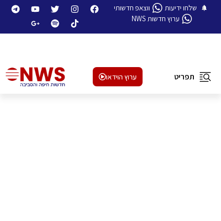
שלחו ידיעות
ווצאפ חדשותי
ערוץ חדשות NWS
תפריט
ערוץ הוידאו