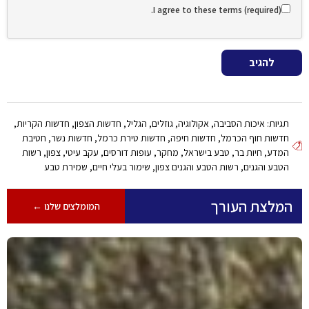
I agree to these terms (required).
גיות:
איכות הסביבה
,
אקולוגיה
,
גוזלים
,
הגליל
,
חדשות הצפון
,
חדשות הקריות
,
דשות חוף הכרמל
,
חדשות חיפה
,
חדשות טירת כרמל
,
חדשות נשר
,
חטיבת
מדע
,
חיות בר
,
טבע בישראל
,
מחקר
,
עופות דורסים
,
עקב עיטי
,
צפון
,
רשות
טבע והגנים
,
רשות הטבע והגנים צפון
,
שימור בעלי חיים
,
שמירת טבע
מלצת העורך
המומלצים שלנו ←