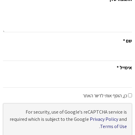
*
ייל
*
, הוסף אותי לדיוור האתר
For security, use of Google's reCAPTCHA service i
required which is subject to the Google
Privacy Policy
an
.
Terms of Us