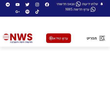
שלחו ידיעות
ווצאפ חדשותי
ערוץ חדשות NWS
תפריט
ערוץ הוידאו