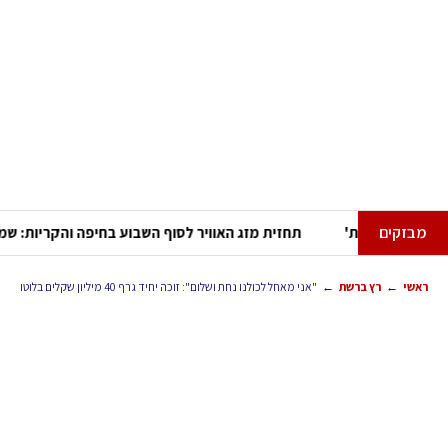
מבזקים
ער נוספים שנמצאו בסניפי רשת 'מרכז ההחלקות'
תחזית מזג האוויר ל
←
←
ראשי
רץ ברשת
"אני מאחל לכולנו נחת ושלום": זוכה יחיד גרף 40 מיליון שקלים בלוטו