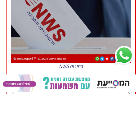
בחירות NWS
חיובי
שלילי
טרם החלטנו