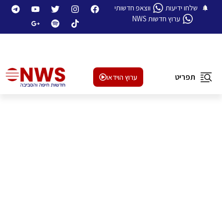
שלחו ידיעות
ווצאפ חדשותי
ערוץ חדשות NWS
תפריט
ערוץ הוידאו