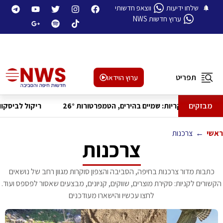
שלחו ידיעות
ווצאפ חדשותי
ערוץ חדשות NWS
תפריט
ערוץ הוידאו
מבזקים
תחזית מזג האוויר לסוף השבוע בחיפה והקריות: שמיים בהירים, הטמפרטורות 6°
ראשי
←
צרכנות
צרכנות
כתבות מדור צרכנות בחיפה, הסביבה והצפון סוקרות מגוון רחב של נושאים
הקשורים לקניות: סקירת מוצרים, שווקים, קניונים, מבצעים שאסור לפספס ועוד.
לחצו עכשיו והישארו מעודכנים